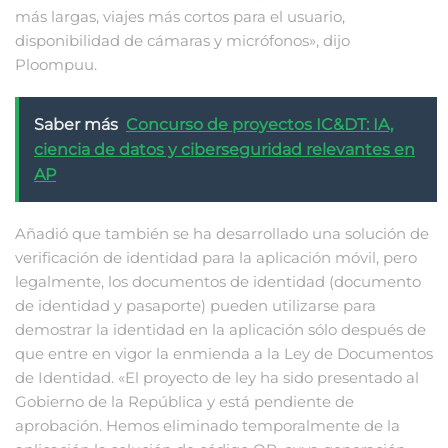
más largas, viajes más cortos para el usuario,
disponibilidad de cámaras y micrófonos», dijo
Ploompuu.
Saber más
Concurso de proyectos IC&DT: IA,
ciencia de datos y ciberseguridad relevantes en
AP
Añadió que también se ha desarrollado una solución de
verificación de identidad para la aplicación móvil, pero
legalmente, los documentos de identidad (documento
de identidad y pasaporte) pueden utilizarse para
demostrar la identidad en la aplicación sólo después de
que entre en vigor la enmienda a la Ley de Documentos
de Identidad. «El proyecto de ley ha sido presentado al
Gobierno de la República y está pendiente de
aprobación. Hemos eliminado temporalmente de la