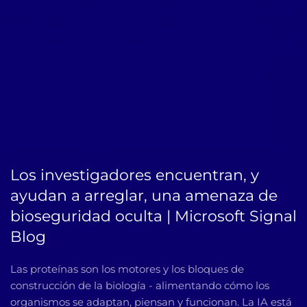
Bequo Softare Análisis de riesgos, Bequo Softare Análisis
de riesgos en Colombia, Bequo Softare Análisis de
riesgos en Panama, Bequo Softare Análisis de riesgos en
España, Gestión del riesgo en Panamá, Gestión del
riesgo en Colombia, Gestión del riesgo en España,
Bequo.io, Mejor software de análisis de riesgos en
Colombia, Mejor software de análisis de riesgos en
Panama, Mejor software de análisis de riesgos en
España, Bequo mejor software de análisis de riesgos
Los investigadores encuentran, y
ayudan a arreglar, una amenaza de
bioseguridad oculta | Microsoft Signal
Blog
Las proteínas son los motores y los bloques de
construcción de la biología - alimentando cómo los
organismos se adaptan, piensan y funcionan. La IA está