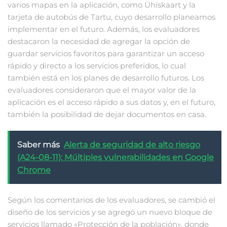
varios mapas en la aplicación, como Ühiskaart y la
tarjeta de autobús de Tartu, cuyo desarrollo planeamos
implementar en el futuro. Además, los evaluadores
destacaron la necesidad de agregar la opción de
guardar servicios favoritos para garantizar un acceso
rápido y directo a los servicios preferidos, lo cual
también está en los planes de desarrollo futuros. Los
evaluadores consideraron que el mayor valor de la
aplicación es el acceso rápido a sus datos y, en el futuro,
también la posibilidad de dejar documentos en casa.
Saber más
Alerta de seguridad de alto riesgo
(A24-08-11): Múltiples vulnerabilidades en Google
Chrome
Según los comentarios de los evaluadores, se cambió el
diseño de los servicios y se agregó un nuevo bloque de
servicios llamado «Protección de la población», donde