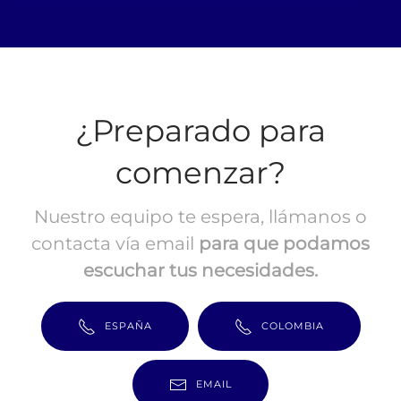
España, Bequo mejor software de análisis de riesgos
¿Preparado para
comenzar?
Nuestro equipo te espera, llámanos o
contacta vía email
para que podamos
escuchar tus necesidades.
ESPAÑA
COLOMBIA
EMAIL