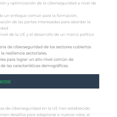
ón y optimización de la ciberseguridad a nivel de
do un enfoque común para la formación,
ación de las partes interesadas para abordar la
idad.
ivel de la UE y el desarrollo de un marco político
ria de ciberseguridad de los sectores cubiertos
 resiliencia sectoriales.
les para lograr un alto nivel común de
e las características demográficas.
ente!
icas de ciberseguridad en la UE han establecido
ntan desafíos para adaptarse a nuevos roles, al