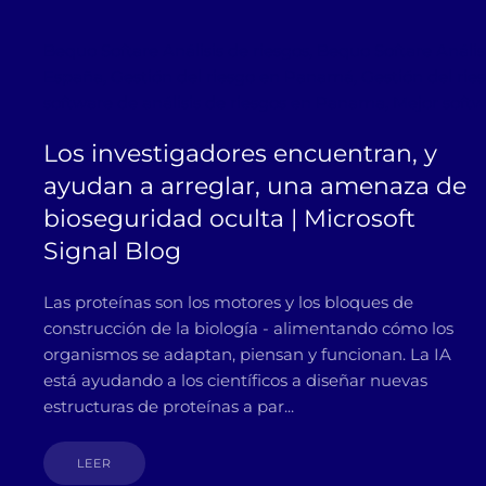
Bequo Softare Análisis de riesgos, Bequo Softare Análi
España, Gestión del riesgo en Panamá, Gestión del ries
software de análisis de riesgos en Panama, Mejor softw
Los investigadores encuentran, y
ayudan a arreglar, una amenaza de
bioseguridad oculta | Microsoft
Signal Blog
Las proteínas son los motores y los bloques de
construcción de la biología - alimentando cómo los
organismos se adaptan, piensan y funcionan. La IA
está ayudando a los científicos a diseñar nuevas
estructuras de proteínas a par...
LEER