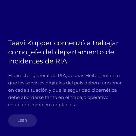
sis de riesgos en Colombia, Bequo Softare Análisis de riesgo
go en Colombia, Gestión del riesgo en España, Bequo.io, Mejo
are de análisis de riesgos en España, Bequo mejor software d
Taavi Kupper comenzó a trabajar
como jefe del departamento de
incidentes de RIA
El director general de RIA, Joonas Heiter, enfatizó
que los servicios digitales del país deben funcionar
en cada situación y que la seguridad cibernética
debe abordarse tanto en el trabajo operativo
cotidiano como en un plan es...
LEER