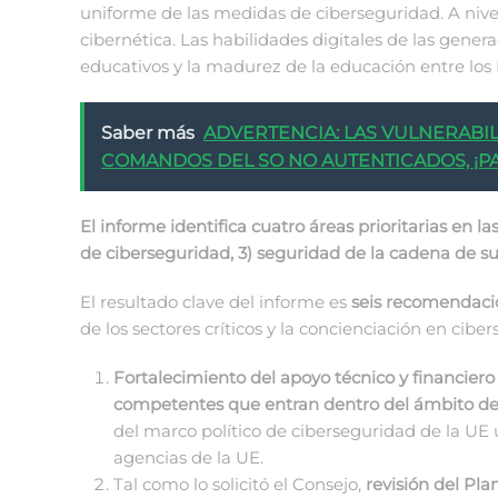
uniforme de las medidas de ciberseguridad. A nive
cibernética. Las habilidades digitales de las gene
educativos y la madurez de la educación entre lo
Saber más
ADVERTENCIA: LAS VULNERABIL
COMANDOS DEL SO NO AUTENTICADOS, ¡P
El informe identifica cuatro áreas prioritarias en l
de ciberseguridad, 3) seguridad de la cadena de su
El resultado clave del informe es
seis recomendacio
de los sectores críticos y la concienciación en cibe
Fortalecimiento del apoyo técnico y financier
competentes que entran dentro del ámbito de a
del marco político de ciberseguridad de la UE u
agencias de la UE.
Tal como lo solicitó el Consejo,
revisión del Pl