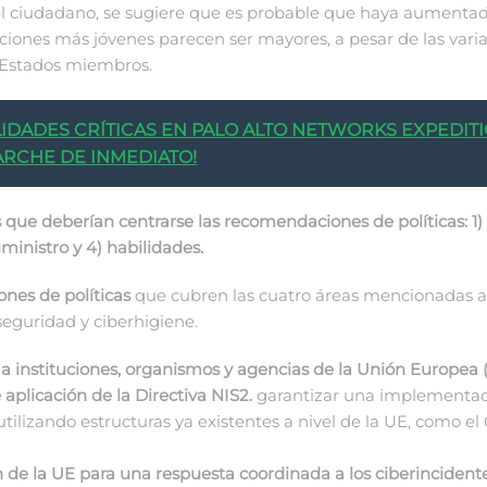
l ciudadano, se sugiere que es probable que haya aumentado 
raciones más jóvenes parecen ser mayores, a pesar de las var
s Estados miembros.
IDADES CRÍTICAS EN PALO ALTO NETWORKS EXPEDITI
ARCHE DE INMEDIATO!
as que deberían centrarse las recomendaciones de políticas: 1)
ministro y 4) habilidades.
nes de políticas
que cubren las cuatro áreas mencionadas a
rseguridad y ciberhigiene.
o a instituciones, organismos y agencias de la Unión Europea
plicación de la Directiva NIS2.
garantizar una implementaci
tilizando estructuras ya existentes a nivel de la UE, como el
an de la UE para una respuesta coordinada a los ciberinciden