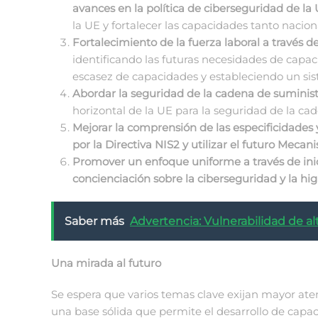
avances en la política de ciberseguridad de la 
la UE y fortalecer las capacidades tanto nacio
Fortalecimiento de la fuerza laboral a través
identificando las futuras necesidades de capac
escasez de capacidades y estableciendo un sis
Abordar la seguridad de la cadena de suminis
horizontal de la UE para la seguridad de la ca
Mejorar la comprensión de las especificidades 
por la Directiva NIS2 y utilizar el futuro Meca
Promover un enfoque uniforme a través de inici
concienciación sobre la ciberseguridad y la hi
Saber más
Advertencia: Vulnerabilidad de 
Una mirada al futuro
Se espera que varios temas clave exijan mayor atenc
una base sólida que permite el desarrollo de capaci