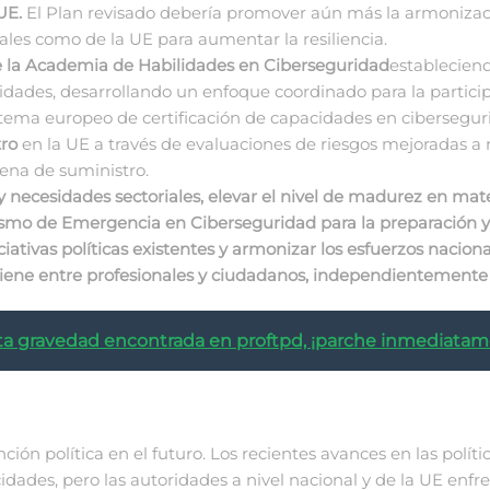
UE.
El Plan revisado debería promover aún más la armonizaci
nales como de la UE para aumentar la resiliencia.
 de la Academia de Habilidades en Ciberseguridad
establecien
idades, desarrollando un enfoque coordinado para la particip
tema europeo de certificación de capacidades en cibersegur
tro
en la UE a través de evaluaciones de riesgos mejoradas a n
dena de suministro.
y necesidades sectoriales, elevar el nivel de madurez en mate
nismo de Emergencia en Ciberseguridad para la preparación y la
ativas políticas existentes y armonizar los esfuerzos naciona
giene entre profesionales y ciudadanos, independientemente d
alta gravedad encontrada en proftpd, ¡parche inmediatam
ión política en el futuro. Los recientes avances en las polít
dades, pero las autoridades a nivel nacional y de la UE enfre