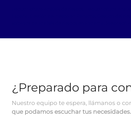
Bequo Softare Análisis de riesgos, Bequo Softare Análi
España, Gestión del riesgo en Panamá, Gestión del ries
software de análisis de riesgos en Panama, Mejor softw
¿Preparado para co
Nuestro equipo te espera, llámanos o co
que podamos escuchar tus necesidades.