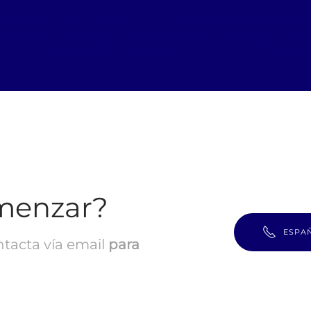
sis de riesgos en Colombia, Bequo Softare Análisis de riesgo
go en Colombia, Gestión del riesgo en España, Bequo.io, Mejo
are de análisis de riesgos en España, Bequo mejor software d
menzar?
ESPA
ntacta vía email
para