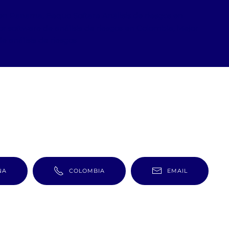
s en Panama, Bequo Softare Análisis de riesgos en
r software de análisis de riesgos en Colombia, Mejor
e análisis de riesgos
ÑA
COLOMBIA
EMAIL