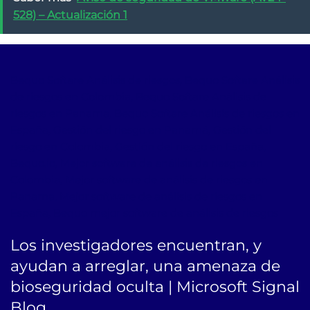
528) – Actualización 1
Bequo Softare Análisis de riesgos, Bequo Softare Análisis
de riesgos en Colombia, Bequo Softare Análisis de
riesgos en Panama, Bequo Softare Análisis de riesgos en
España, Gestión del riesgo en Panamá, Gestión del
riesgo en Colombia, Gestión del riesgo en España,
Bequo.io, Mejor software de análisis de riesgos en
Colombia, Mejor software de análisis de riesgos en
Panama, Mejor software de análisis de riesgos en
España, Bequo mejor software de análisis de riesgos
Los investigadores encuentran, y
ayudan a arreglar, una amenaza de
bioseguridad oculta | Microsoft Signal
Blog