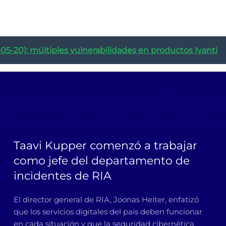
05-20): múltiples vulnerabilidades en productos Ivanti
sis de riesgos en Colombia, Bequo Softare Análisis de riesgo
go en Colombia, Gestión del riesgo en España, Bequo.io, Mejo
are de análisis de riesgos en España, Bequo mejor software d
Taavi Kupper comenzó a trabajar
como jefe del departamento de
incidentes de RIA
El director general de RIA, Joonas Heiter, enfatizó
que los servicios digitales del país deben funcionar
en cada situación y que la seguridad cibernética