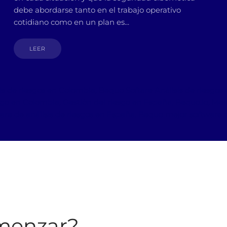
debe abordarse tanto en el trabajo operativo
cotidiano como en un plan es...
LEER
sis de riesgos en Colombia, Bequo Softare Análisis de riesgo
go en Colombia, Gestión del riesgo en España, Bequo.io, Mejo
are de análisis de riesgos en España, Bequo mejor software d
menzar?