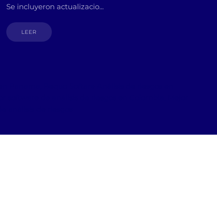
Se incluyeron actualizacio...
LEER
s en Panama, Bequo Softare Análisis de riesgos en
r software de análisis de riesgos en Colombia, Mejor
e análisis de riesgos