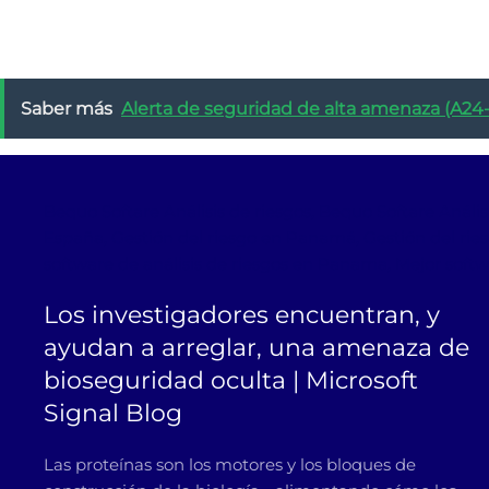
Saber más
Alerta de seguridad de alta amenaza (A24-
Bequo Softare Análisis de riesgos, Bequo Softare Análi
España, Gestión del riesgo en Panamá, Gestión del ries
software de análisis de riesgos en Panama, Mejor softw
Los investigadores encuentran, y
ayudan a arreglar, una amenaza de
bioseguridad oculta | Microsoft
Signal Blog
Las proteínas son los motores y los bloques de