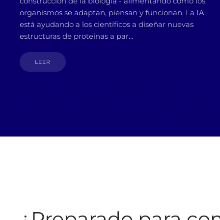
construcción de la biología - alimentando cómo los
organismos se adaptan, piensan y funcionan. La IA
está ayudando a los científicos a diseñar nuevas
estructuras de proteínas a par...
LEER
Bequo Softare Análisis de riesgos, Bequo Softare Análi
España, Gestión del riesgo en Panamá, Gestión del ries
software de análisis de riesgos en Panama, Mejor softw
¿Preparado para co