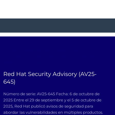
s en Panama, Bequo Softare Análisis de riesgos en
r software de análisis de riesgos en Colombia, Mejor
e análisis de riesgos
Red Hat Security Advisory (AV25-
645)
Número de serie: AV25-645 Fecha: 6 de octubre de
2025 Entre el 29 de septiembre y el 5 de octubre de
2025, Red Hat publicó avisos de seguridad para
abordar las vulnerabilidades en múltiples productos.